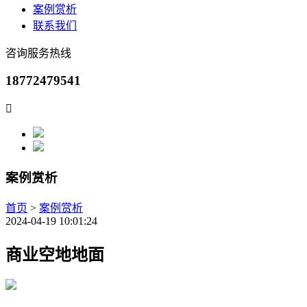
案例赏析
联系我们
咨询服务热线
18772479541

案例赏析
首页
>
案例赏析
2024-04-19 10:01:24
商业空地地面