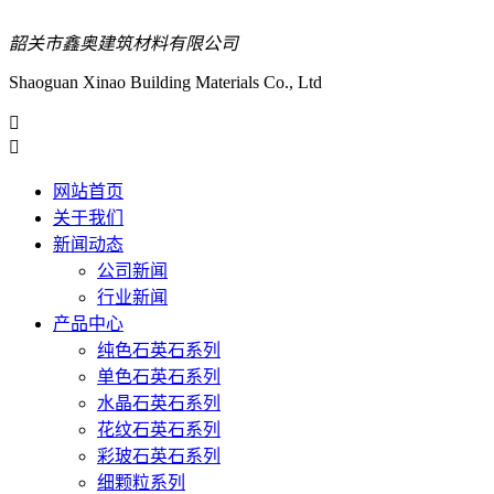
韶关市鑫奥建筑材料有限公司
Shaoguan Xinao Building Materials Co., Ltd


网站首页
关于我们
新闻动态
公司新闻
行业新闻
产品中心
纯色石英石系列
单色石英石系列
水晶石英石系列
花纹石英石系列
彩玻石英石系列
细颗粒系列